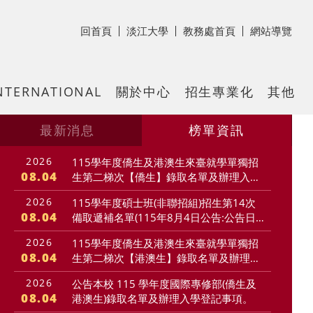
回首頁
淡江大學
教務處首頁
網站導覽
NTERNATIONAL
關於中心
招生專業化
其他
最新消息
榜單資訊
2026
115學年度僑生及港澳生來臺就學單獨招
08.04
生第二梯次【僑生】錄取名單及辦理入學
登記事項
2026
115學年度碩士班(非聯招組)招生第14次
08.04
備取遞補名單(115年8月4日公告:公告日
起至115年8月11日上午10:00止線上報
一頁
2026
115學年度僑生及港澳生來臺就學單獨招
到)
08.04
生第二梯次【港澳生】錄取名單及辦理入
學登記事項
2026
公告本校 115 學年度國際專修部(僑生及
08.04
港澳生)錄取名單及辦理入學登記事項。