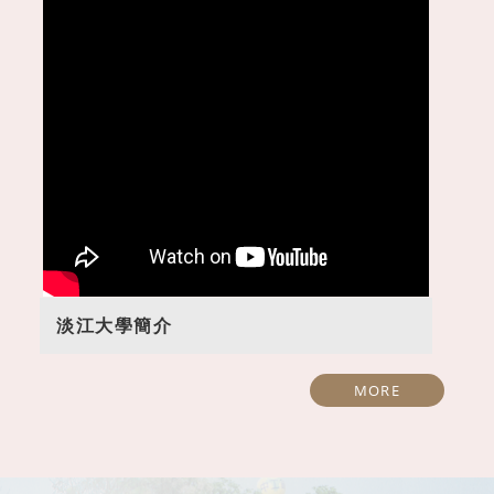
1150520開南高中參訪
1150626觀音高中參
淡江大學簡介
MORE