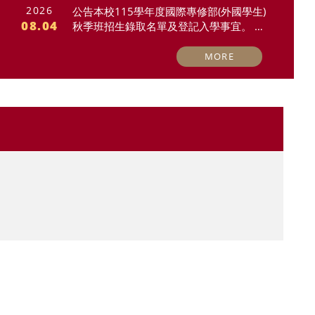
2026
公告本校115學年度國際專修部(外國學生)
08.04
秋季班招生錄取名單及登記入學事宜。 S
ubject: Admission List and Registration I
nformation for the Admissions of Intern
MORE
ational Foundation Program(Internation
al Students) for Fall Semester of 2026-2
027 Academic Year