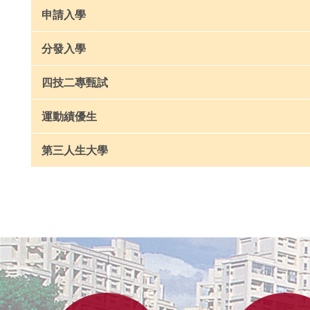
申請入學
分發入學
四技二專甄試
運動績優生
第三人生大學