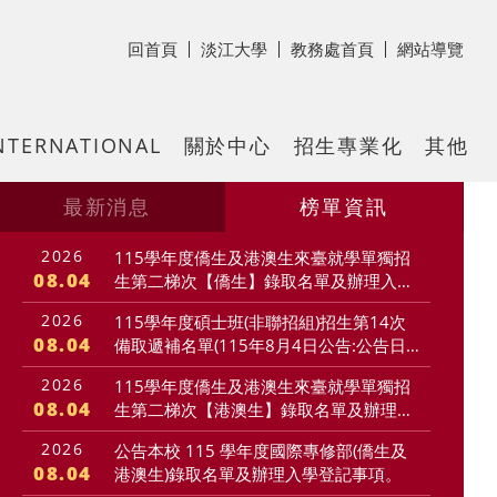
回首頁
淡江大學
教務處首頁
網站導覽
NTERNATIONAL
關於中心
招生專業化
其他
最新消息
榜單資訊
2026
115學年度僑生及港澳生來臺就學單獨招
08.04
生第二梯次【僑生】錄取名單及辦理入學
登記事項
2026
115學年度碩士班(非聯招組)招生第14次
08.04
備取遞補名單(115年8月4日公告:公告日
起至115年8月11日上午10:00止線上報
一頁
2026
115學年度僑生及港澳生來臺就學單獨招
到)
08.04
生第二梯次【港澳生】錄取名單及辦理入
學登記事項
2026
公告本校 115 學年度國際專修部(僑生及
08.04
港澳生)錄取名單及辦理入學登記事項。