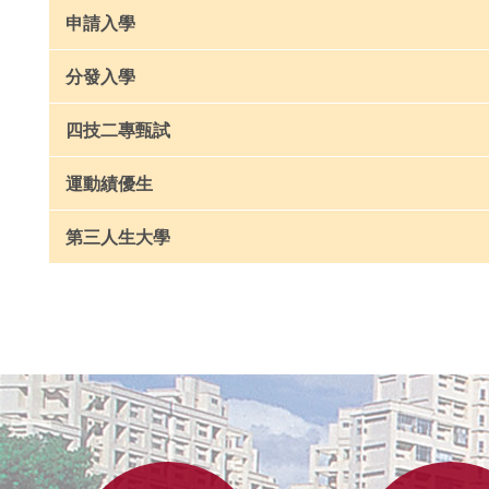
申請入學
分發入學
四技二專甄試
運動績優生
第三人生大學