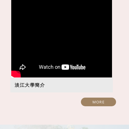
1150520開南高中參訪
1150626觀音高中參
淡江大學簡介
MORE