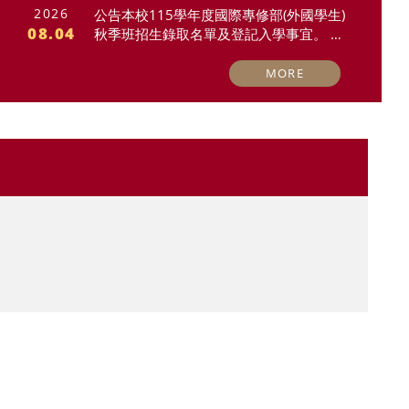
2026
公告本校115學年度國際專修部(外國學生)
08.04
秋季班招生錄取名單及登記入學事宜。 S
ubject: Admission List and Registration I
nformation for the Admissions of Intern
MORE
ational Foundation Program(Internation
al Students) for Fall Semester of 2026-2
027 Academic Year