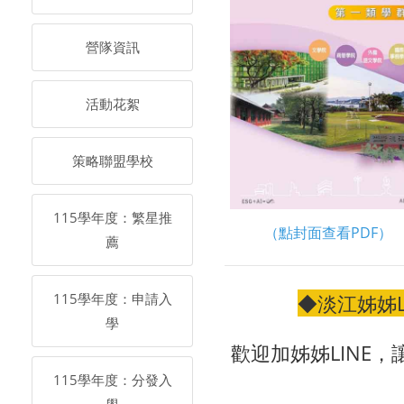
營隊資訊
活動花絮
策略聯盟學校
115學年度：繁星推
（點封面查看PDF）
薦
115學年度：申請入
◆淡江姊姊L
學
歡迎加姊姊LINE
115學年度：分發入