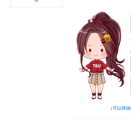
學
（可以掃描Q