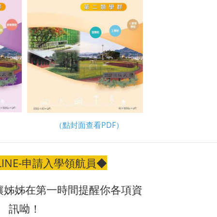
（點封面查看PDF）
INE-申請入學領航員◆
，讓姊姊在第一時間提醒你各項資
訊呦！