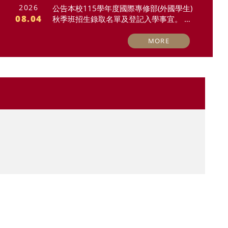
2026
公告本校115學年度國際專修部(外國學生)
08.04
秋季班招生錄取名單及登記入學事宜。 S
ubject: Admission List and Registration I
nformation for the Admissions of Intern
MORE
ational Foundation Program(Internation
al Students) for Fall Semester of 2026-2
027 Academic Year