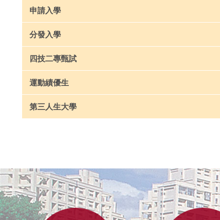
申請入學
分發入學
四技二專甄試
運動績優生
第三人生大學