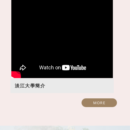
1150520開南高中參訪
1150626觀音高中參
淡江大學簡介
MORE