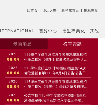
回首頁
淡江大學
教務處首頁
網站導覽
NTERNATIONAL
關於中心
招生專業化
其他
最新消息
榜單資訊
2026
115學年度僑生及港澳生來臺就學單獨招
08.04
生第二梯次【僑生】錄取名單及辦理入學
登記事項
2026
115學年度碩士班(非聯招組)招生第14次
08.04
備取遞補名單(115年8月4日公告:公告日
起至115年8月11日上午10:00止線上報
一頁
2026
115學年度僑生及港澳生來臺就學單獨招
到)
08.04
生第二梯次【港澳生】錄取名單及辦理入
學登記事項
2026
公告本校 115 學年度國際專修部(僑生及
08.04
港澳生)錄取名單及辦理入學登記事項。