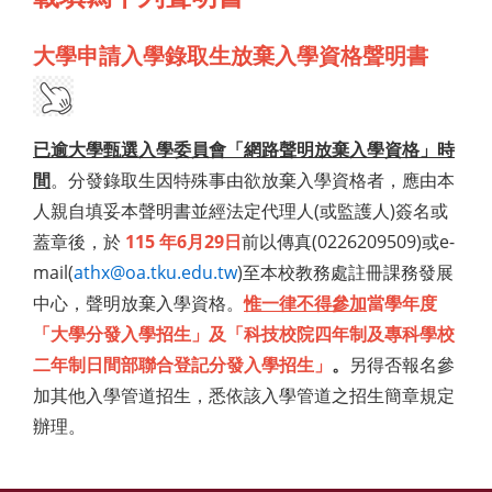
大學申請入學錄取生放棄入學資格聲明書
已逾大學甄選入學委員會「網路聲明放棄入學資格」時
間
。分發錄取生因特殊事由欲放棄入學資格者，應由本
人親自填妥本聲明書並經法定代理人(或監護人)簽名或
蓋章後，於
115 年6月29日
前以傳真(0226209509)或e-
mail(
athx@oa.tku.edu.tw
)至本校教務處註冊課務發展
中心，聲明放棄入學資格。
惟一律不得參加
當學年度
「大學分發入學招生」及「科技校院四年制及專科學校
二年制日間部聯合登記分發入學招生」
。
另得否報名參
加其他入學管道招生，悉依該入學管道之招生簡章規定
辦理。