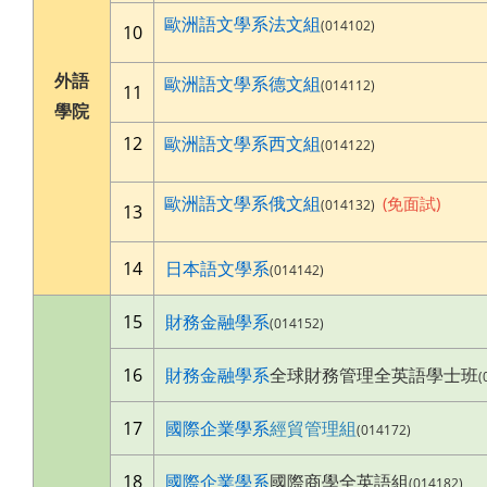
歐洲語文學系法文組
(014102)
10
外語
歐洲語文學系德文組
(014112)
11
學院
12
歐洲語文學系西文組
(014122)
歐洲語文學系俄文組
(免面試)
(014132)
13
14
日本語文學系
(014142)
15
財務金融學系
(014152)
16
財務金融學系
全球財務管理全英語學士班
(
17
國際企業學系
經貿管理組
(014172)
18
國際企業學系
國際商學全英語組
(014182)