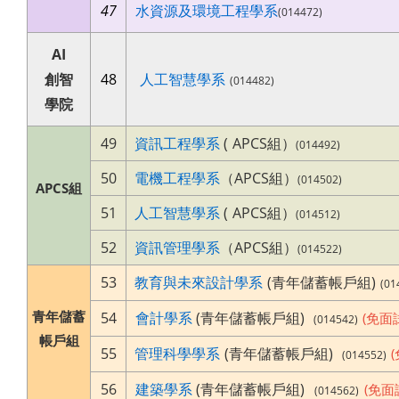
47
水資源及環境工程學系
(014472)
AI
創智
48
人工智
慧學系
(014482)
學院
49
資訊工程學系
(
APCS組）
(014492)
50
電機工程學系
（APCS組）
(014502)
APCS組
51
人工智慧學系
(
APCS組）
(014512)
52
資訊管理學系
（APCS組）
(014522)
53
教育與未來設計學系
(青年儲蓄帳戶組)
(01
青年儲蓄
54
會計學系
(青年儲蓄帳戶組)
(免面
(014542)
帳戶組
55
管理科學學系
(青年儲蓄帳戶組)
(014552)
56
建築學系
(青年儲蓄帳戶組)
(免面
(014562)