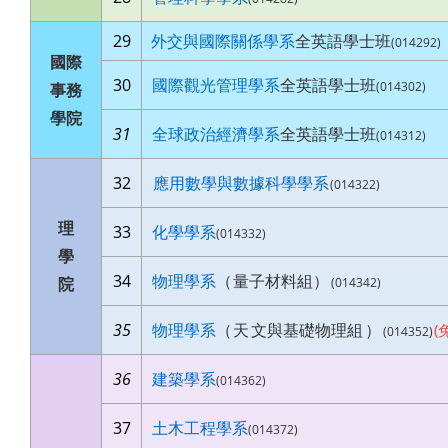
29
外交與國際關係學系
全英語學士班
(014292)
國際
30
國際觀光管理學系
全英語學士班
(014302)
事務
學院
31
全球政治經濟學系
全英語學士班
(014312)
32
應用數學與數據科學學系
(014322)
理
33
化學學系
(014332)
學
34
物理學系
（
量子材料組）
院
(014342)
35
物理學系
（
天
文與基礎物理組
）
(
(014352)
36
建築學系
(014362)
37
土木工程學系
(014372)