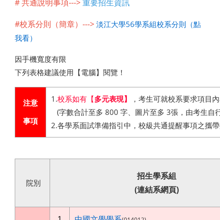
# 共通說明事項
--->
重要招生資訊
#校系分則（簡章）--->
淡江大學56學系組校系分則（點
我看）
因手機寬度有限
下列表格建議使用【電腦】閱覽！
1.
校系如有【
多元表現】
，考生可就校系要求項目內
注意
(字數合計至多 800 字、圖片至多 3張，由考生自
事項
2.各學系面試準備指引中，校級共通提醒事項之攜帶
招生學系組
院別
(連結
系網頁)
1
中國文學學系
(014012)