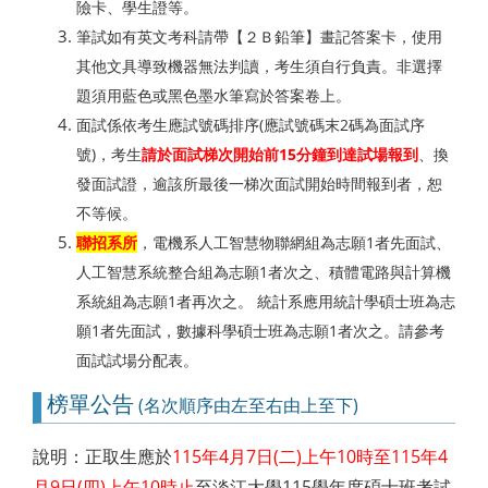
險卡、學生證等。
筆試如有英文考科請帶【２Ｂ鉛筆】畫記答案卡，使用
其他文具導致機器無法判讀，考生須自行負責。非選擇
題須用藍色或黑色墨水筆寫於答案卷上。
面試係依考生應試號碼排序(應試號碼末2碼為面試序
號)，考生
請於面試梯次開始前15分鐘到達試場報到
、換
發面試證，逾該所最後一梯次面試開始時間報到者，恕
不等候。
聯招系所
，電機系人工智慧物聯網組為志願1者先面試、
人工智慧系統整合組為志願1者次之、積體電路與計算機
系統組為志願1者再次之。 統計系應用統計學碩士班為志
願1者先面試，數據科學碩士班為志願1者次之。請參考
面試試場分配表。
榜單公告
(名次順序由左至右由上至下)
說明：正取生應於
115年4月7日(二)上午10時至115年4
月9日(四)上午10時止
至淡江大學115學年度碩士班考試