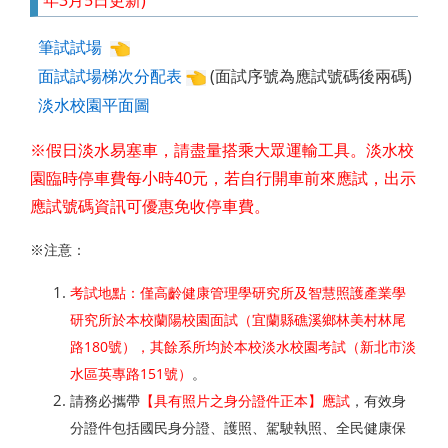
筆試試場
面試試場梯次分配表
(面試序號為應試號碼後兩碼)
淡水校園平面圖
※假日淡水易塞車，請盡量搭乘大眾運輸工具。淡水校
園臨時停車費每小時40元，若自行開車前來應試，出示
應試號碼資訊可優惠免收停車費。
※注意：
考試地點：僅高齡健康管理學研究所及智慧照護產業學
研究所於本校蘭陽校園面試（宜蘭縣礁溪鄉林美村林尾
路180號），其餘系所均於本校淡水校園考試（新北市淡
水區英專路151號）
。
請務必攜帶
【具有照片之身分證件正本】應試
，有效身
分證件包括國民身分證、護照、駕駛執照、全民健康保