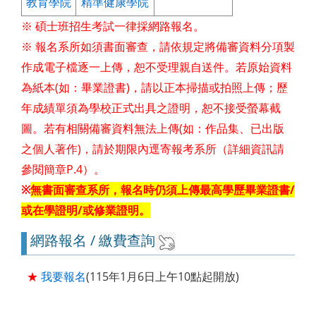
教育學院
精準健康學院
※ 碩士班招生考試一律採網路報名。
如須書面審查，請依規定將備審資料分項製
※ 報名系所
作成電子檔逐一上傳，恕不受理親自送件。若原始資料
為紙本(如：畢業證書)，請以正本掃描或拍照上傳；歷
年成績單須為學校正式出具之證明，恕不接受螢幕截
圖。若有相關備審資料無法上傳(如：作品集、已出版
之個人著作)，請於期限內逕寄報考系所（詳細資訊請
參閱簡章P.4）。
無書面審查系所，報名時仍須上傳最高學歷畢業證書/
※
或在學證明/或修業證明。
網路報名 / 繳費查詢
★
我要報名
(115年1月6日上午10點起開放)