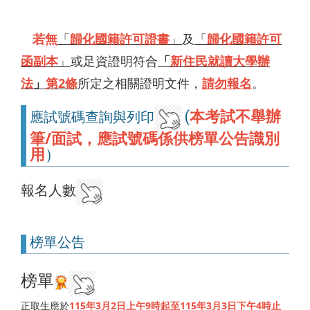
若無
「
歸化國籍許可證書
」
及
「
歸化國籍許可
函副本
」
或足資證明符合
「
新住民就讀大學辦
法
」
第2條
所定之相關證明文件，
請勿報名
。
本考試不舉辦
應試號碼查詢與列印
(
筆/面試，應試號碼係供榜單公告識別
用
）
報名人數
榜單公告
榜單
正取生應於
115年3月2日上午9時起至115年3月3日下午4時止