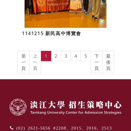
1141215 新民高中博覽會
第
上
1
2
3
4
5
下
最
一
一
一
後
頁
頁
頁
頁
(02) 2621-5656 #2208、2015、2016、2513