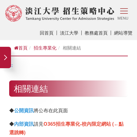
MENU
回首頁
淡江大學
教務處首頁
網站導覽
首頁
招生專業化
相關連結
:::
相關連結
◆
公開資訊
將公布在此頁面
◆
內部資訊
請見
O365招生專業化-校內限定網站 (←點
選跳轉)