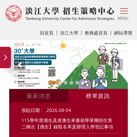
MENU
回首頁
淡江大學
教務處首頁
網站導覽
上一頁
下一
最新消息
榜單資訊
2026.08-04
115學年度僑生及港澳生來臺就學單獨招生第
二梯次【僑生】錄取名單及辦理入學登記事項