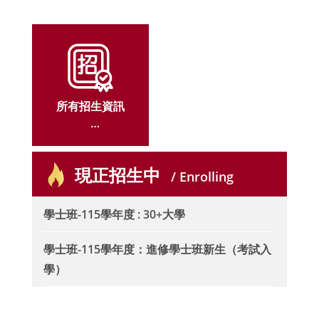
mester of 2026-2027 Academic Year
所有招生資訊
ALL ADMISSIO
現正招生中
N
/ Enrolling
學士班-115學年度 : 30+大學
學士班-115學年度：進修學士班新生（考試入
學）