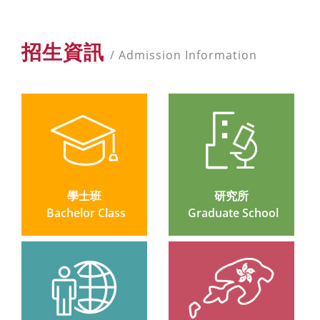
招生資訊
/ Admission Information
學士班
研究所
 Bachelor Class
 Graduate School