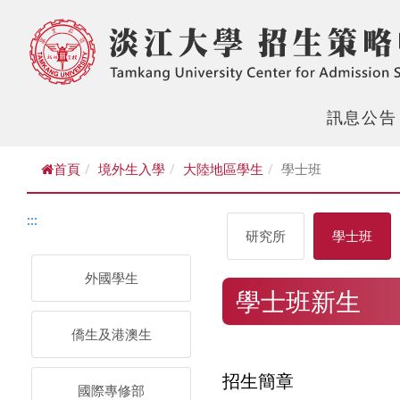
訊息公告
首頁
境外生入學
大陸地區學生
學士班
:::
研究所
學士班
外國學生
學士班新生
僑生及港澳生
招生簡章
國際專修部