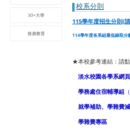
校系分則
30+大學
115學年度招生分則(請
推廣教育
114學年度各系組最低錄取
★本校參考連結：請
淡水校園各學系網
學務處住宿輔導組
就學補助、學雜費
學雜費專區