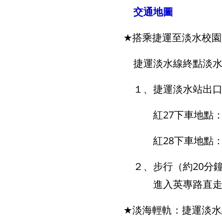
交通地圖
★
搭乘捷運至淡水校園
捷運淡水線終點淡水
１、捷運淡水站出口右
紅27下車地點：
紅28下車地點：
２、步行（約20分
進入英專路直走到底
★
淡海輕軌：捷運淡水