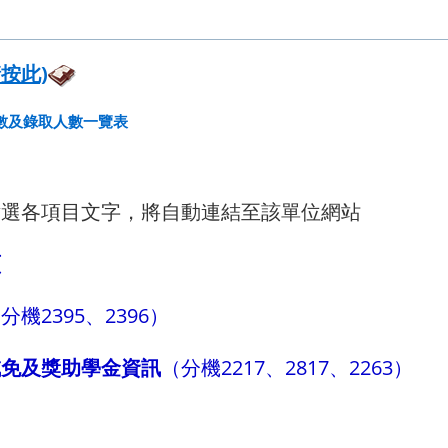
按此)
分數及錄取人數一覽表
點選各項目文字，將自動連結至該單位網站
頁
（分機
2395
、2396）
減免及獎助學金資訊
（分機
2217
、2817、2263）