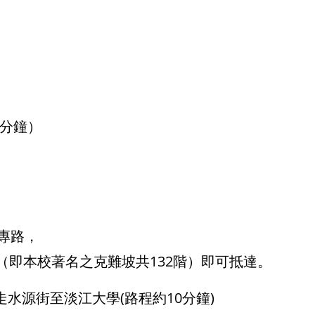
0分鐘）
專路，
本校著名之克難坡共132階）即可抵達。
水源街至淡江大學(路程約10分鐘)