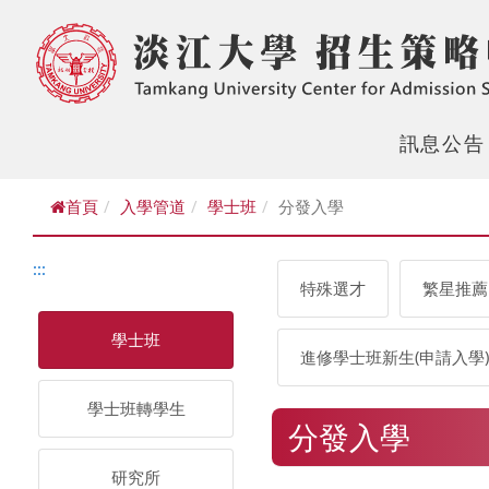
訊息公告
首頁
入學管道
學士班
分發入學
:::
特殊選才
繁星推薦
學士班
進修學士班新生(申請入學)
學士班轉學生
分發入學
研究所