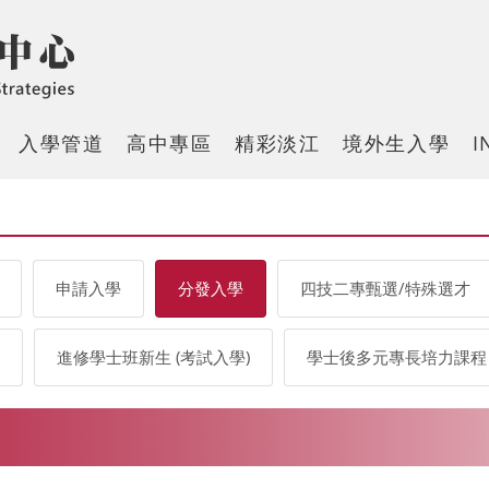
入學管道
高中專區
精彩淡江
境外生入學
I
申請入學
分發入學
四技二專甄選/特殊選才
進修學士班新生 (考試入學)
學士後多元專長培力課程