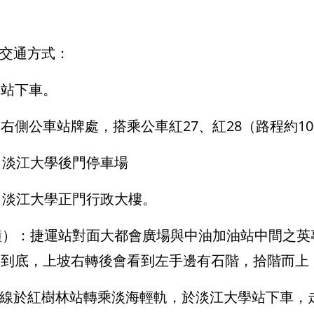
交通方式：
站下車。
側公車站牌處，搭乘公車紅27、紅28（路程約1
淡江大學後門停車場
淡江大學正門行政大樓。
鐘）：捷運站對面大都會廣場與中油加油站中間之英
，上坡右轉後會看到左手邊有石階，拾階而上（即
線於紅樹林站轉乘淡海輕軌，於淡江大學站下車，走