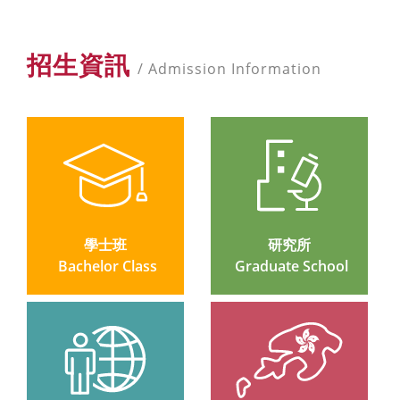
招生資訊
/ Admission Information
學士班
研究所
 Bachelor Class
 Graduate School