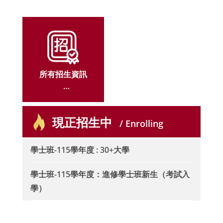
mester of 2026-2027 Academic Year
所有招生資訊
ALL ADMISSIO
現正招生中
N
/ Enrolling
學士班-115學年度 : 30+大學
學士班-115學年度：進修學士班新生（考試入
學）