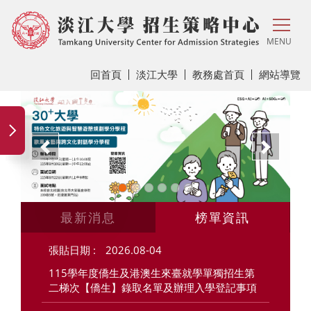
MENU
回首頁
淡江大學
教務處首頁
網站導覽
上一頁
下一
最新消息
榜單資訊
2026.08-04
115學年度僑生及港澳生來臺就學單獨招生第
二梯次【僑生】錄取名單及辦理入學登記事項