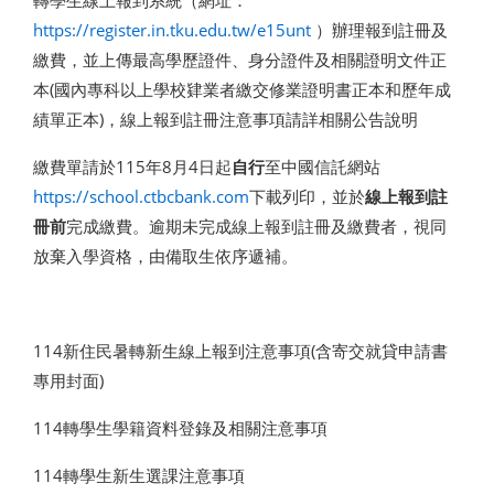
轉學生線上報到系統（網址：
https://register.in.tku.edu.tw/e15unt
）辦理報到註冊及
繳費，並上傳最高學歷證件、身分證件及相關證明文件正
本(國內專科以上學校肄業者繳交修業證明書正本和歷年成
績單正本)，線上報到註冊注意事項請詳相關公告說明
繳費單請於115年8月4日起
自行
至中國信託網站
https://school.ctbcbank.com
下載列印，並於
線上報到註
冊前
完成繳費。逾期未完成線上報到註冊及繳費者，視同
放棄入學資格，由備取生依序遞補。
114新住民暑轉新生線上報到注意事項(含寄交就貸申請書
專用封面)
114轉學生學籍資料登錄及相關注意事項
114轉學生新生選課注意事項