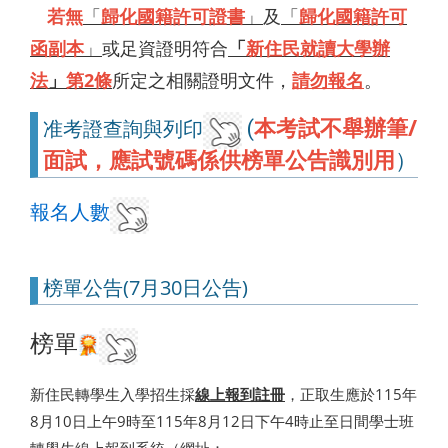
若無
「
歸化國籍許可證書
」
及
「
歸化國籍許可
函副本
」
或足資證明符合
「
新住民就讀大學辦
法
」
第2條
所定之相關證明文件，
請勿報名
。
本考試不舉辦筆/
准考證查詢與列印
(
面試，應試號碼係供榜單公告識別用
）
報名人數
榜單公告(7月30日公告)
榜單
新住民轉學生入學招生採
線上報到註冊
，正取生應於115年
8月10日上午9時至115年8月12日下午4時止至日間學士班