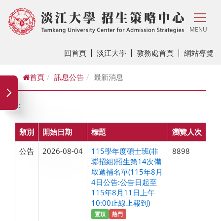
MENU
回首頁
淡江大學
教務處首頁
網站導覽
首頁
訊息公告
最新消息
:::
類別
開始日期
標題
瀏覽人次
公告
2026-08-04
115學年度碩士班(非
8898
聯招組)招生第14次備
取遞補名單(115年8月
4日公告:公告日起至
115年8月11日上午
10:00止線上報到)
置頂
熱門