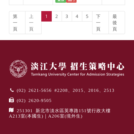
第
上
1
2
3
4
5
下
最
一
一
一
後
頁
頁
頁
頁
(02) 2621-5656 #2208、2015、2016、2513
(02) 2620-9505
251301 新北市淡水區英專路151號行政大樓
A213室(本國生)｜A206室(境外生)