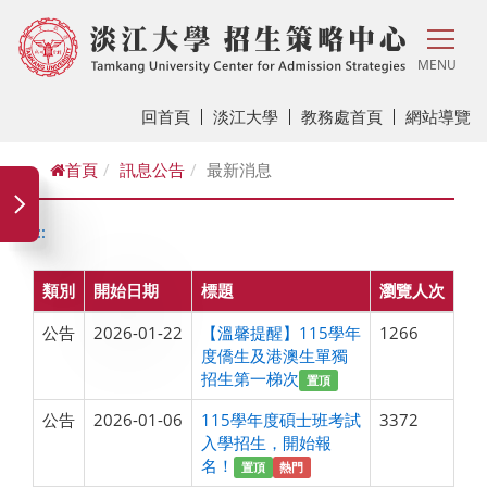
MENU
回首頁
淡江大學
教務處首頁
網站導覽
首頁
訊息公告
最新消息
:::
類別
開始日期
標題
瀏覽人次
公告
2026-01-22
【溫馨提醒】115學年
1266
度僑生及港澳生單獨
招生第一梯次
置頂
公告
2026-01-06
115學年度碩士班考試
3372
入學招生，開始報
名！
置頂
熱門