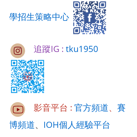
學招生策略中心
追蹤IG :
tku1950
影音平台 :
官方頻道
、
賽
博頻道
、
IOH個人經驗平台