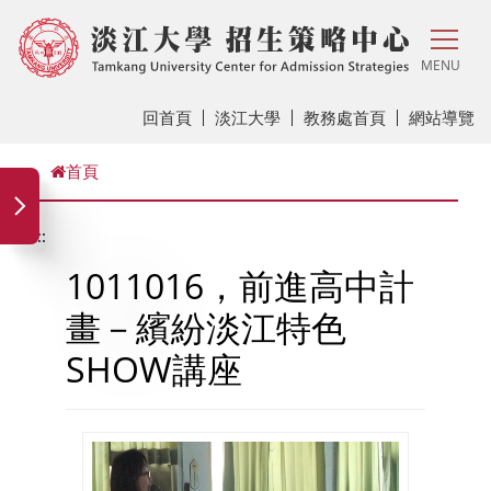
MENU
回首頁
淡江大學
教務處首頁
網站導覽
首頁
:::
1011016，前進高中計
畫－繽紛淡江特色
SHOW講座