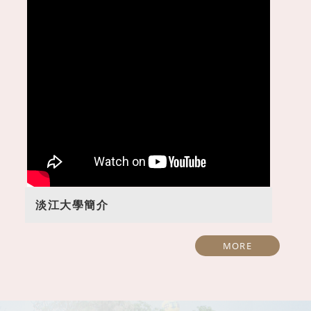
1150520開南高中參訪
1150626觀音高中參
淡江大學簡介
MORE