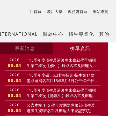
回首頁
淡江大學
教務處首頁
網站導覽
NTERNATIONAL
關於中心
招生專業化
其他
最新消息
榜單資訊
2026
115學年度僑生及港澳生來臺就學單獨招
08.04
生第二梯次【僑生】錄取名單及辦理入學
登記事項
2026
115學年度碩士班(非聯招組)招生第14次
08.04
備取遞補名單(115年8月4日公告:公告日
起至115年8月11日上午10:00止線上報
一頁
2026
115學年度僑生及港澳生來臺就學單獨招
到)
08.04
生第二梯次【港澳生】錄取名單及辦理入
學登記事項
2026
公告本校 115 學年度國際專修部(僑生及
08.04
港澳生)錄取名單及辦理入學登記事項。