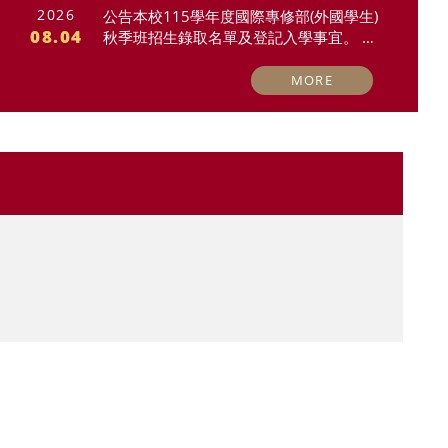
2026
公告本校115學年度國際專修部(外國學生)
08.04
秋季班招生錄取名單及登記入學事宜。 S
ubject: Admission List and Registration I
nformation for the Admissions of Intern
MORE
ational Foundation Program(Internation
al Students) for Fall Semester of 2026-2
027 Academic Year