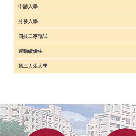
申請入學
分發入學
四技二專甄試
運動績優生
第三人生大學