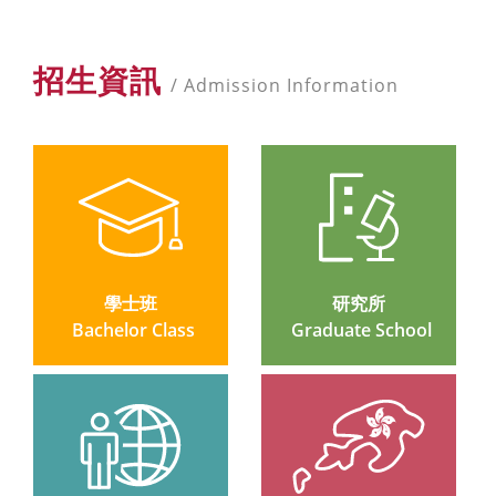
招生資訊
/ Admission Information
學士班
研究所
 Bachelor Class
 Graduate School