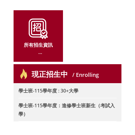
mester of 2026-2027 Academic Year
所有招生資訊
ALL ADMISSIO
現正招生中
N
/ Enrolling
學士班-115學年度 : 30+大學
學士班-115學年度：進修學士班新生（考試入
學）