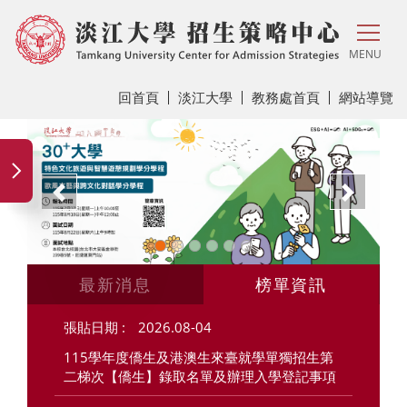
MENU
回首頁
淡江大學
教務處首頁
網站導覽
上一頁
下一
最新消息
榜單資訊
2026.08-04
115學年度僑生及港澳生來臺就學單獨招生第
二梯次【僑生】錄取名單及辦理入學登記事項