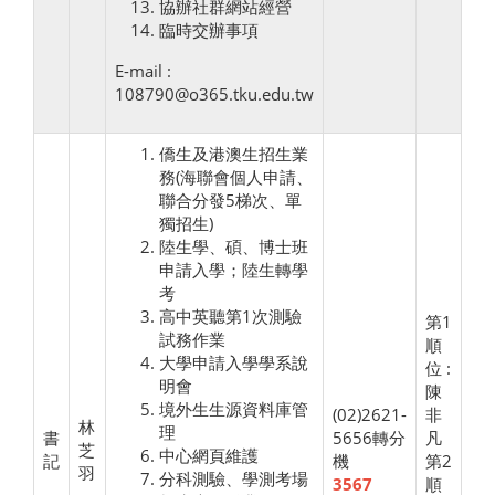
協辦社群網站經營
臨時交辦事項
E-mail :
108790@o365.tku.edu.tw
僑生及港澳生招生業
務(海聯會個人申請、
聯合分發5梯次、單
獨招生)
陸生學、碩、博士班
申請入學；陸生轉學
考
高中英聽第1次測驗
第1
試務作業
順
大學申請入學學系說
位 :
明會
陳
境外生生源資料庫管
(02)2621-
非
林
理
書
5656轉分
凡
芝
中心網頁維護
記
機
第2
羽
分科測驗、學測考場
3567
順