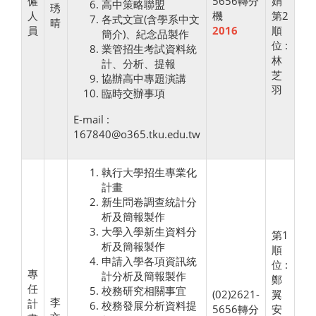
僱
5656轉分
娟
高中策略聯盟
琇
人
機
第2
各式文宣(含學系中文
晴
員
2016
順
簡介)、紀念品製作
位 :
業管招生考試資料統
林
計、分析、提報
芝
協辦高中專題演講
羽
臨時交辦事項
E-mail :
167840@o365.tku.edu.tw
執行大學招生專業化
計畫
新生問卷調查統計分
析及簡報製作
大學入學新生資料分
第1
析及簡報製作
順
申請入學各項資訊統
位 :
專
計分析及簡報製作
鄭
任
校務研究相關事宜
(02)2621-
翼
李
計
校務發展分析資料提
5656轉分
安