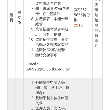
資料庫調查作業
張
學士班總量名額(含運
(02)2621-
瓊
楊
優生)(回流)統計
組
5656轉分
如
立
財產保管、本組倉庫
員
機
第2
偉
總管
2513
順
業管招生考試資料統
位 :
計、分析、提報
陳
協辦招生宣導、參訪
非
活動及各類考試業務
凡
協辦社群網站經營
臨時交辦事項
E-mail :
096920@o365.tku.edu.tw
外國學生申請入學
(學、碩、博士班、轉
學考)
雙聯學制學位生申請
入學
派外人員子女入學、