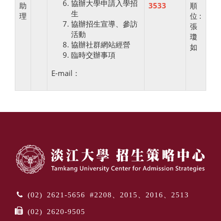
協辦大學申請入學招
助
3533
順
生
理
位 :
協辦招生宣導、參訪
張
活動
瓊
協辦社群網站經營
如
臨時交辦事項
E-mail：
(02) 2621-5656 #2208、2015、2016、2513
(02) 2620-9505