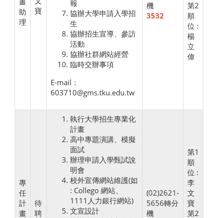
文
畫
報
機
第2
寶
助
協辦大學申請入學招
3532
順
理
生
位 :
協辦招生宣導、參訪
楊
活動
立
協辦社群網站經營
偉
臨時交辦事項
E-mail：
603710@gms.tku.edu.tw
執行大學招生專業化
計畫
高中專題演講、模擬
面試
第1
辦理申請入學甄試說
順
明會
位 :
校外宣傳網站維護(如
專
李
: Collego 網站、
任
(02)2621-
文
1111人力銀行網站)
計
待
5656轉分
寶
文宣設計
畫
聘
機
第2