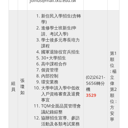
joinus@mail.tku.edu.tw
新住民入學招生(含轉
學)
進修學士班新生(申
請、考試入學)
學士後多元專長培力
課程
國軍退除役官兵招生
第1
30+大學招生
順
高中課程合作
位
個資管理
: 楊
內部控制
(02)2621-
立
張
環安業務
組
5656轉分
偉
瓊
大學申請入學中低收
員
機
第2
如
入戶資格審查及退費
3529
順
事宜
位 :
TQM全面品質管理會
方
議紀錄綜整
安
協辦招生宣導、參訪
寧
活動及各類考試業務