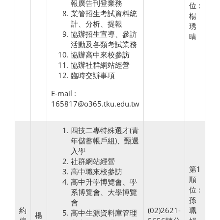
報廣告刊登業務
位 :
業管招生考試資料統
楊
計、分析、提報
琇
協辦招生宣導、參訪
晴
活動及各類考試業務
協辦高中來校參訪
協辦社群網站經營
臨時交辦事項
E-mail :
165817@o365.tku.edu.tw
四技二專特殊選才(青
年儲蓄帳戶組)、甄選
入學
社群網站經營
第1
高中職來校參訪
順
高中升學博覽會、學
位 :
系博覽會、大學博覽
孫
會
約
(02)2621-
珮
高中生源資料庫管理
楊