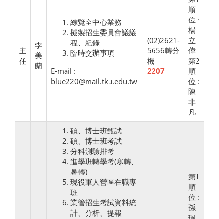
順
位 :
綜覽全中心業務
楊
擬製招生委員會議議
(02)2621-
立
程、紀錄
李
主
5656轉分
偉
臨時交辦事項
美
任
機
第2
蘭
E-mail :
2207
順
blue220@mail.tku.edu.tw
位 :
陳
非
凡
碩、博士班甄試
碩、博士班考試
分科測驗排考
進學班轉學考(寒轉、
暑轉)
第1
現役軍人營區在職專
順
班
位 :
業管招生考試資料統
孫
計、分析、提報
珮