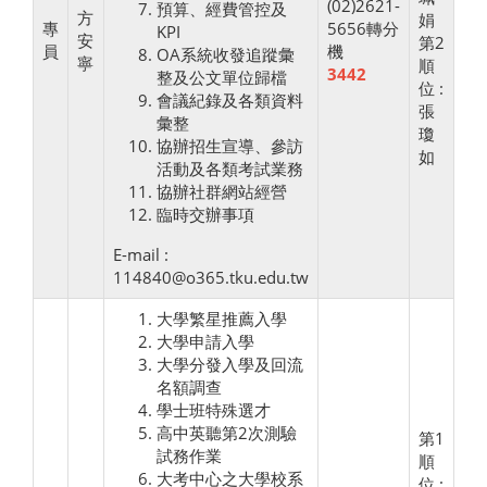
(02)2621-
預算、經費管控及
方
娟
專
5656轉分
KPI
安
第2
員
機
OA系統收發追蹤彙
寧
順
3442
整及公文單位歸檔
位 :
會議紀錄及各類資料
張
彙整
瓊
協辦招生宣導、參訪
如
活動及各類考試業務
協辦社群網站經營
臨時交辦事項
E-mail :
114840@o365.tku.edu.tw
大學繁星推薦入學
大學申請入學
大學分發入學及回流
名額調查
學士班特殊選才
高中英聽第2次測驗
第1
試務作業
順
大考中心之大學校系
位 :