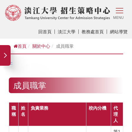
MENU
回首頁
淡江大學
教務處首頁
網站導覽
首頁
關於中心
成員職掌
:::
成員職掌
職
姓
負責業務
校內分機
代
稱
名
理
人
第1