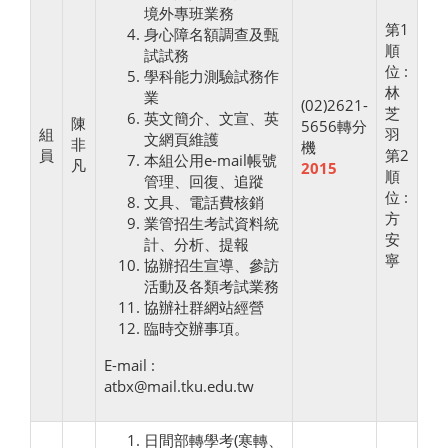
境外專班業務
第1
身心障名額調查及甄
順
試試務
位 :
學科能力測驗試務作
林
業
(02)2621-
芝
英文簡介、文宣、英
陳
5656轉分
組
羽
文網頁維護
非
機
員
第2
本組公用e-mail帳號
凡
2015
順
管理、回復、追蹤
位 :
文具、電話費核銷
方
業管招生考試資料統
安
計、分析、提報
寧
協辦招生宣導、參訪
活動及各類考試業務
協辦社群網站經營
臨時交辦事項。
E-mail :
atbx@mail.tku.edu.tw
日間部轉學考(寒轉、