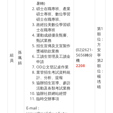
暑轉)
碩士在職專班、產業
碩士專班、數位學習
碩士在職專班、
政經拉美數位學習碩
第1
士在職專班
順
運動成績優良甄審、
位 :
甄試業務
方
招生宣傳及文宣製作
(02)2621-
安
獎補助款業務
孫
組
5656轉分
寧
工讀生管理及工讀金
珮
員
機
第2
申請
娟
2208
順
OD公文登記桌作業
位 :
業管招生考試資料統
楊
計、分析、提報
琇
協辦招生宣導、參訪
晴
活動及各類考試業務
協辦社群網站經營
臨時交辦事項
E-mail :