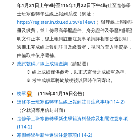
年1月21日上午9時至115年1月22日下午4時止
至進修學
士班寒假轉學生線上報到系統（網址：
https://register.in.tku.edu.tw/e14ewt
）辦理線上報到註
冊及繳費，並上傳最高學歷證件、身分證件及學歷相關證
明文件正本，線上報到註冊注意事項請詳相關公告說明，
逾期未完成線上報到註冊及繳費者，視同放棄入學資格，
由備取生依序遞補。
應試號碼／線上成績查詢
（請點選）
※ 線上成績僅供參考，以正式寄發之成績單為準。
※ 考生成績單將於放榜後以限時信函寄出。
榜單
（
115
年01月15日公告）
進修學士班寒假轉學生線上報到註冊注意事項(114-2)
（含就貸專用信封封面）
進修學士班寒假轉學新生學籍資料登錄及相關注意事項
(114-2)
寒假轉學生新生選課注意事項(114-2)