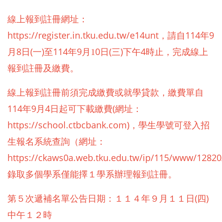
線上報到註冊網址：
https://register.in.tku.edu.tw/e14unt
114
9
，請自
年
8
(
)
114
9
0
(
)
4
月
日
一
至
年
月1
日
三
下午
時止，完成線上
報到註冊及繳費。
線上報到註冊前須完成繳費或就學貸款，繳費單自
114
9
4
(
年
月
日起可下載繳費
網址：
https://school.ctbcbank.com)
，學生學號可登入招
生報名系統查詢（網址：
https://ckaws0a.web.tku.edu.tw/ip/115/www/12820
錄取多個學系僅能擇１學系辦理報到註冊。
５
１１４
９
１１
(
)
第
次遞補名單公告日期：
年
月
日
四
中
１２
午
時