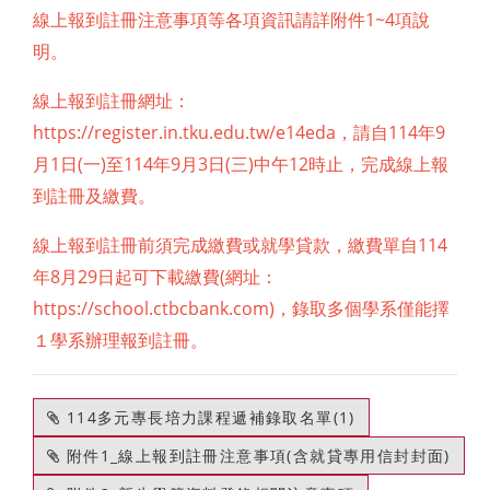
1~4
線上報到註冊注意事項等各項資訊請詳附件
項說
明。
線上報到註冊網址：
https://register.in.tku.edu.tw/e14eda
114
9
，請自
年
1
(
)
114
9
3
(
)中
12
月
日
一
至
年
月
日
三
午
時止，完成線上報
到註冊及繳費。
114
線上報到註冊前須完成繳費或就學貸款，繳費單自
8
29
(
年
月
日起可下載繳費
網址：
https://school.ctbcbank.com)
，錄取多個學系僅能擇
１學系辦理報到註冊。
114多元專長培力課程遞補錄取名單(1)
附件1_線上報到註冊注意事項(含就貸專用信封封面)