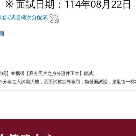
W
※ 面試日期：114年08月22
園面試試場梯次分配表
圖
號碼】並攜帶【具有照片之身分證件正本】應試。
15分鐘進入試場大樓，至面試教室外報到，換發面試證，逾最後一梯