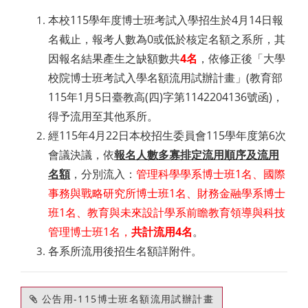
本校115學年度博士班考試入學招生於4月14日報
名截止，報考人數為0或低於核定名額之系所，其
因報名結果產生之缺額數共
4名
，依修正後「大學
校院博士班考試入學名額流用試辦計畫」(教育部
115年1月5日臺教高(四)字第1142204136號函)，
得予流用至其他系所。
經115年4月22日本校招生委員會115學年度第6次
會議決議，依
報名人數多寡排定流用順序及流用
名額
，分別流入：
管理科學學系博士班1名、國際
事務與戰略研究所博士班1名、財務金融學系博士
班1名、教育與未來設計學系前瞻教育領導與科技
管理博士班1名，
共計流用4名
。
各系所流用後招生名額詳附件。
公告用-115博士班名額流用試辦計畫